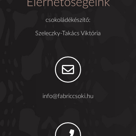
Elérhetőségeink
csokoládékészítő:
Szeleczky-Takács Viktória
info@fabriccsoki.hu