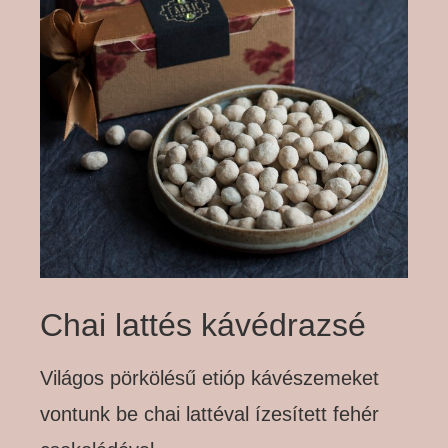
Chai lattés kávédrazsé
Világos pörkölésű etióp kávészemeket
vontunk be chai lattéval ízesített fehér