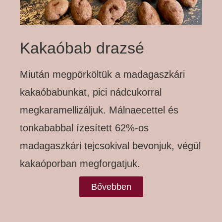
Kakaóbab drazsé
Miután megpörköltük a madagaszkári
kakaóbabunkat, pici nádcukorral
megkaramellizáljuk. Málnaecettel és
tonkababbal ízesített 62%-os
madagaszkári tejcsokival bevonjuk, végül
kakaóporban megforgatjuk.
Bővebben