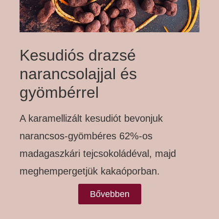
Kesudiós drazsé
narancsolajjal és
gyömbérrel
A karamellizált kesudiót bevonjuk
narancsos-gyömbéres 62%-os
madagaszkári tejcsokoládéval, majd
meghempergetjük kakaóporban.
Bővebben