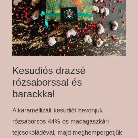
Kesudiós drazsé
rózsaborssal és
barackkal
A karamellizált kesudiót bevonjuk
rózsaborsos 44%-os madagaszkári
tejcsokoládéval, majd meghempergetjük