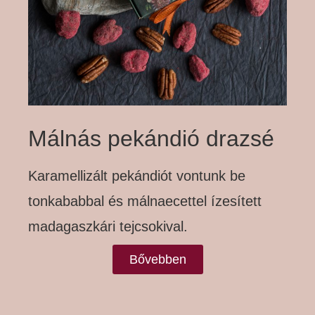
Málnás pekándió drazsé
Karamellizált pekándiót vontunk be
tonkababbal és málnaecettel ízesített
madagaszkári tejcsokival.
Bővebben