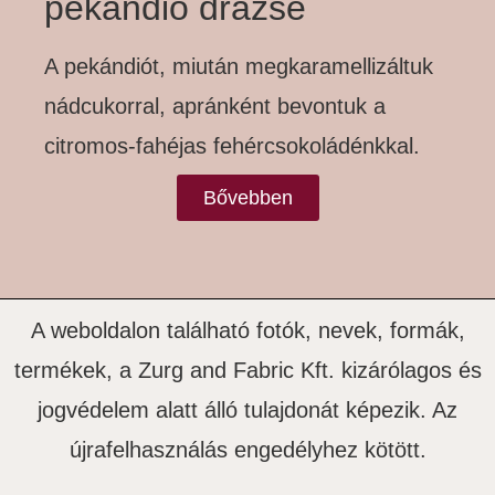
pekándió drazsé
A pekándiót, miután megkaramellizáltuk
nádcukorral, apránként bevontuk a
citromos-fahéjas fehércsokoládénkkal.
Bővebben
A weboldalon található fotók, nevek, formák,
termékek, a
Zurg and Fabric Kft.
kizárólagos és
jogvédelem alatt álló tulajdonát képezik. Az
újrafelhasználás engedélyhez kötött.