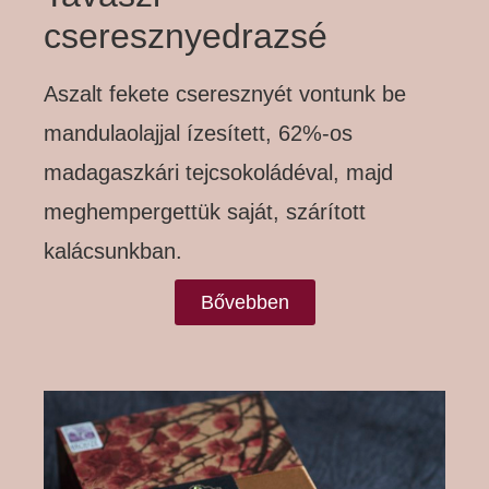
cseresznyedrazsé
Aszalt fekete cseresznyét vontunk be
mandulaolajjal ízesített, 62%-os
madagaszkári tejcsokoládéval, majd
meghempergettük saját, szárított
kalácsunkban.
Bővebben