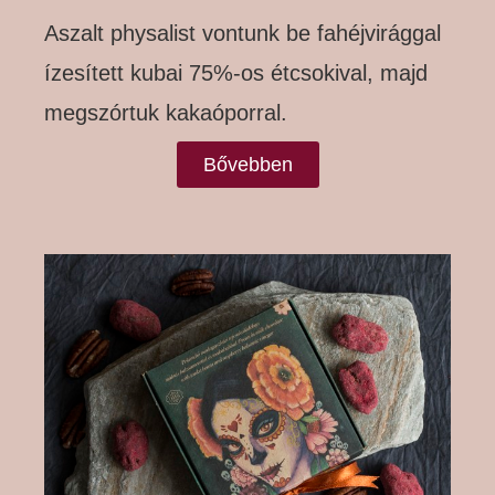
Aszalt physalist vontunk be fahéjvirággal
ízesített kubai 75%-os étcsokival, majd
megszórtuk kakaóporral.
Bővebben