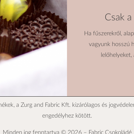
Csak a
Ha fűszerekről, ala
vagyunk hosszú h
lelőhelyeket,
mékek, a
Zurg and Fabric Kft.
kizárólagos és jogvédelem
engedélyhez kötött.
Minden jog fenntartva © 2026 –
Fabric Csokoládé