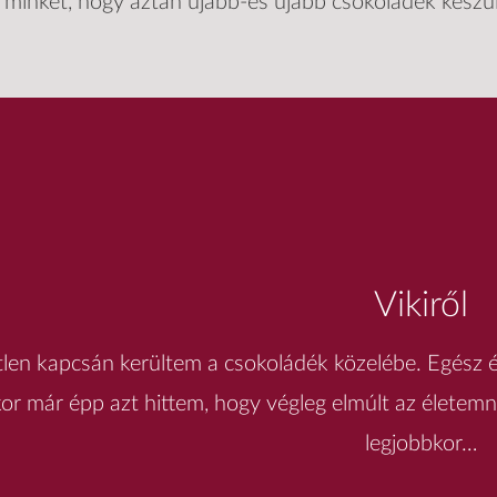
l minket, hogy aztán újabb-és újabb csokoládék kész
Vikiről
tlen kapcsán kerültem a csokoládék közelébe. Egész é
or már épp azt hittem, hogy végleg elmúlt az életemn
legjobbkor…