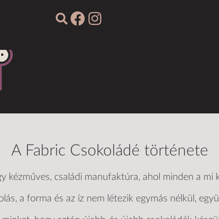
A Fabric Csokoládé története
y kézműves, családi manufaktúra, ahol minden a mi ke
ás, a forma és az íz nem létezik egymás nélkül, egy