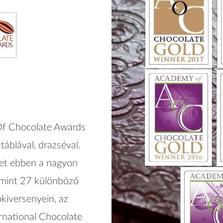
Of Chocolate Awards
 táblával, drazséval.
ket ebben a nagyon
mint 27 különböző
kiversenyein, az
rnational Chocolate