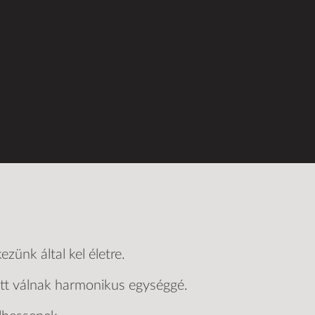
zünk által kel életre.
ütt válnak harmonikus egységgé.