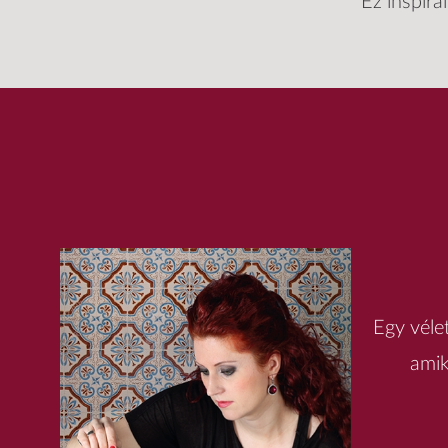
Ez inspirá
Egy véle
amik