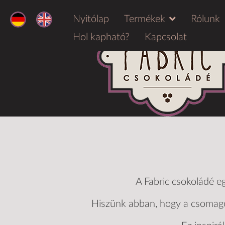
Nyitólap
Termékek
Rólunk
Hol kapható?
Kapcsolat
A Fabric csokoládé eg
Hiszünk abban, hogy a csomagol