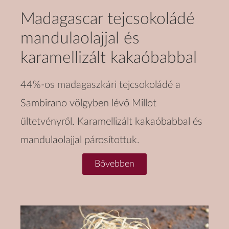
Madagascar tejcsokoládé
mandulaolajjal és
karamellizált kakaóbabbal
44%-os madagaszkári tejcsokoládé a
Sambirano völgyben lévő Millot
ültetvényről. Karamellizált kakaóbabbal és
mandulaolajjal párosítottuk.
Bővebben