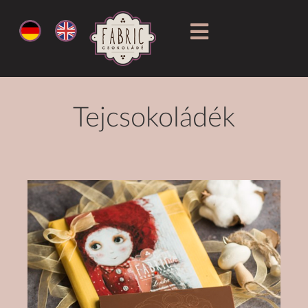
Tejcsokoládék