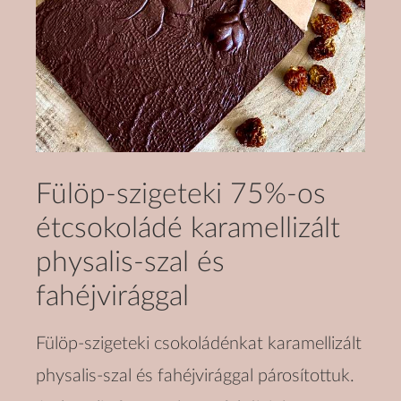
Fülöp-szigeteki 75%-os
étcsokoládé karamellizált
physalis-szal és
fahéjvirággal
Fülöp-szigeteki csokoládénkat karamellizált
physalis-szal és fahéjvirággal párosítottuk.