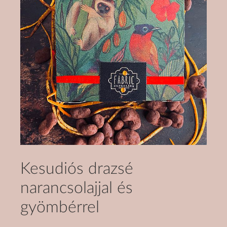
Kesudiós drazsé
narancsolajjal és
gyömbérrel