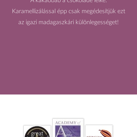
A kakaóbab a csokoládé lelke.
Karamellizálással épp csak megédesítjük ezt
az igazi madagaszkári különlegességet!