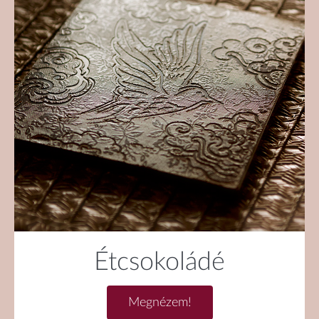
Étcsokoládé
Megnézem!