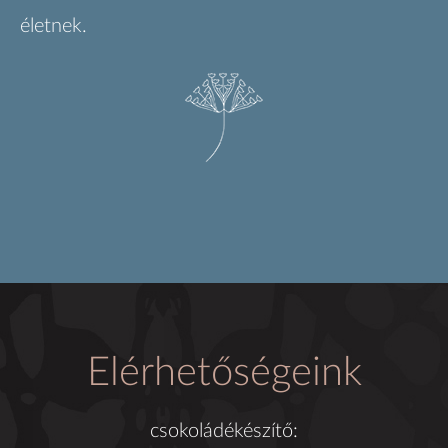
életnek.
Elérhetőségeink
csokoládékészítő: