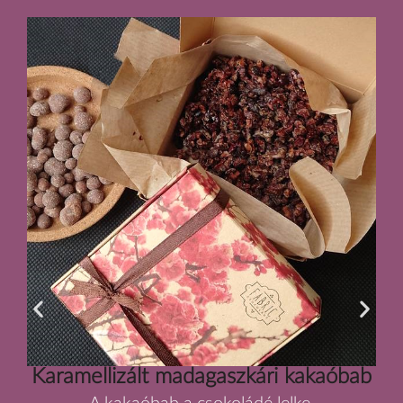
Karamellizált madagaszkári kakaóbab