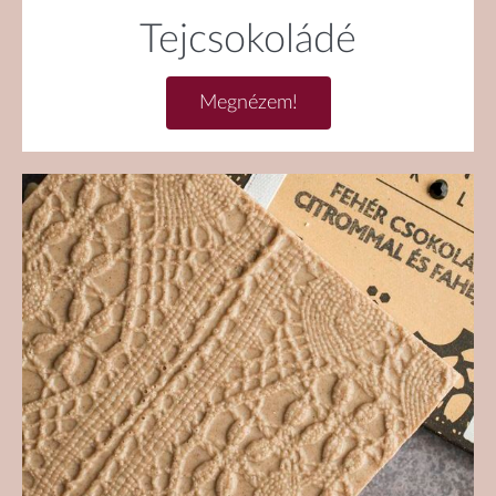
Tejcsokoládé
Megnézem!