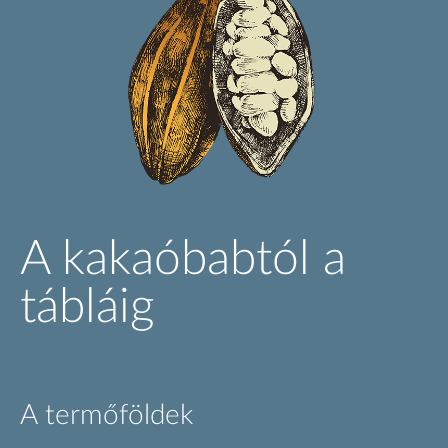
A kakaóbabtól a
tábláig
A termőföldek