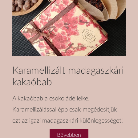
Karamellizált madagaszkári
kakaóbab
A kakaóbab a csokoládé lelke.
Karamellizálással épp csak megédesítjük
ezt az igazi madagaszkári különlegességet!
Bővebben