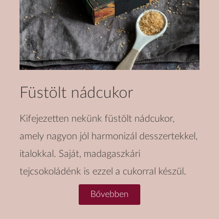
Füstölt nádcukor
Kifejezetten nekünk füstölt nádcukor,
amely nagyon jól harmonizál desszertekkel,
italokkal. Saját, madagaszkári
tejcsokoládénk is ezzel a cukorral készül.
Bővebben