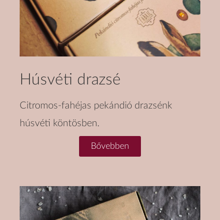
Húsvéti drazsé
Citromos-fahéjas pekándió drazsénk
húsvéti köntösben.
Bővebben