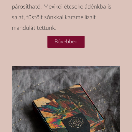
párosítható. Mexikói étcsokoládénkba is
saját, füstölt sónkkal karamellizált
mandulát tettünk.
Bővebben