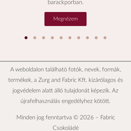
barackporban.
Megnézem
1
2
3
4
5
6
A weboldalon található fotók, nevek, formák,
termékek, a
Zurg and Fabric Kft.
kizárólagos és
jogvédelem alatt álló tulajdonát képezik. Az
újrafelhasználás engedélyhez kötött.
Minden jog fenntartva © 2026 –
Fabric
Csokoládé