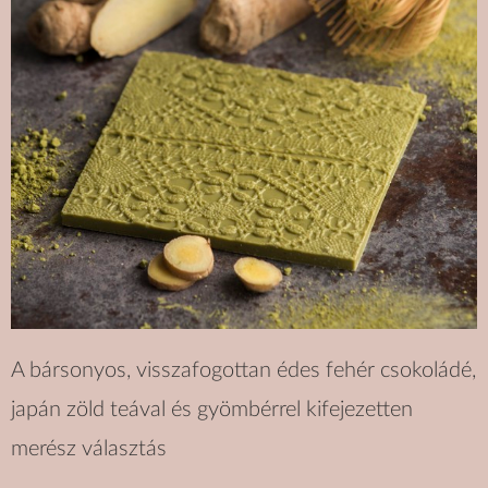
A bársonyos, visszafogottan édes fehér csokoládé,
japán zöld teával és gyömbérrel kifejezetten
merész választás