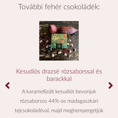
további
fehér csokoládék
:
Kesudiós drazsé rózsaborssal és
barackkal
A karamellizált kesudiót bevonjuk
rózsaborsos 44%-os madagaszkári
tejcsokoládéval, majd meghempergetjük