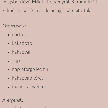
völgyben lévő Millot ültetvényről. Karamellizált
kakaóbabbal és mandulaolajjal párosítottuk.
Összetevők:
nádcukor
kakaóbab
kakaóvaj
tejpor
napraforgó lecitin
kakaóbab töret
mandulakivonat
Allergének: