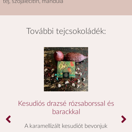
tej, szójalecitin, mandula
további
tejcsokoládék
:
Kesudiós drazsé rózsaborssal és
barackkal
A karamellizált kesudiót bevonjuk