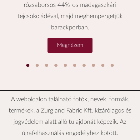
rózsaborsos 44%-os madagaszkári
tejcsokoládéval, majd meghempergetjük
barackporban.
Megnézem
1
2
3
4
5
6
A weboldalon található fotók, nevek, formák,
termékek, a
Zurg and Fabric Kft.
kizárólagos és
jogvédelem alatt álló tulajdonát képezik. Az
újrafelhasználás engedélyhez kötött.