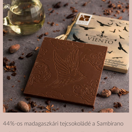
44%-os madagaszkári tejcsokoládé a Sambirano