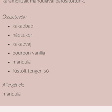
karamellizált mandulával párosítottunk.
Összetevők:
kakaóbab
nádcukor
kakaóvaj
bourbon vanília
mandula
füstölt tengeri só
Allergének:
mandula