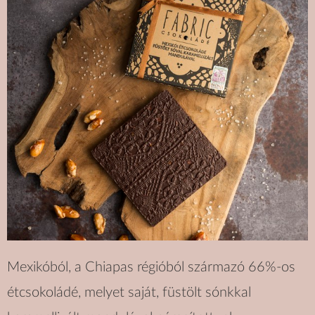
Mexikóból, a Chiapas régióból származó 66%-os
étcsokoládé, melyet saját, füstölt sónkkal