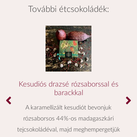
további
étcsokoládék
:
Kesudiós drazsé rózsaborssal és
barackkal
A karamellizált kesudiót bevonjuk
rózsaborsos 44%-os madagaszkári
tejcsokoládéval, majd meghempergetjük