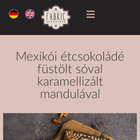
Mexikói étcsokoládé
füstölt sóval
karamellizált
mandulával