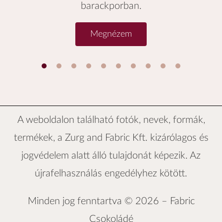
barackporban.
Megnézem
1
2
3
4
5
6
A weboldalon található fotók, nevek, formák,
termékek, a
Zurg and Fabric Kft.
kizárólagos és
jogvédelem alatt álló tulajdonát képezik. Az
újrafelhasználás engedélyhez kötött.
Minden jog fenntartva © 2026 –
Fabric
Csokoládé