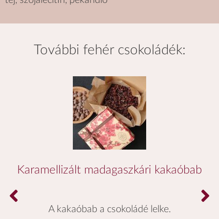
tej, szójalecitin, pekándió
további
fehér csokoládék
:
Karamellizált madagaszkári kakaóbab
A kakaóbab a csokoládé lelke.