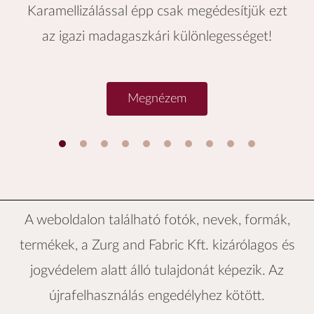
Karamellizálással épp csak megédesítjük ezt
az igazi madagaszkári különlegességet!
Megnézem
1
2
3
4
5
6
A weboldalon található fotók, nevek, formák,
termékek, a
Zurg and Fabric Kft.
kizárólagos és
jogvédelem alatt álló tulajdonát képezik. Az
újrafelhasználás engedélyhez kötött.