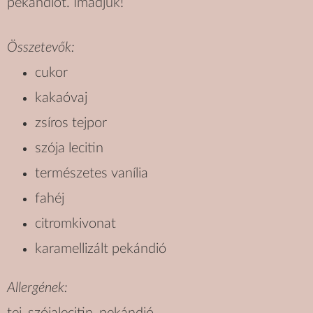
pekándiót. Imádjuk!
Összetevők:
cukor
kakaóvaj
zsíros tejpor
szója lecitin
természetes vanília
fahéj
citromkivonat
karamellizált pekándió
Allergének: