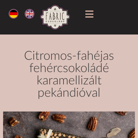
Citromos-fahéjas
fehércsokoládé
karamellizált
pekándióval