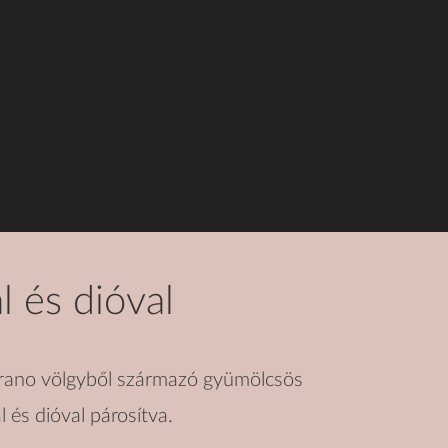
 és dióval
rano völgyből származó gyümölcsös
l és dióval párosítva.