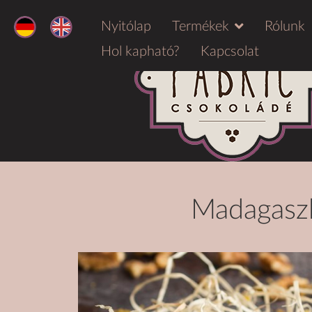
Nyitólap
Termékek
Rólunk
Hol kapható?
Kapcsolat
Madagaszk