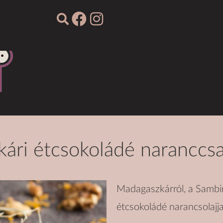
ári étcsokoládé naranccsal
Madagaszkárról, a Sambi
étcsokoládé narancsolajja