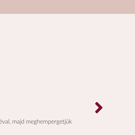
déval, majd meghempergetjük
A ka