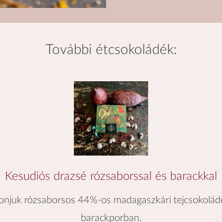
további
étcsokoládék
:
Kesudiós drazsé rózsaborssal és barackkal
evonjuk rózsaborsos 44%-os madagaszkári tejcsokolá
barackporban.